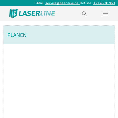
E-Mail:
service@laser-line.de
Hotline:
030 46 70 960
PLANEN