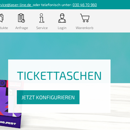
rvice@laser-line.de
oder telefonisch unter:
030 46 70 960
dukte
Anfrage
Service
Login
Warenkorb
TICKETTASCHEN
JETZT KONFIGURIEREN