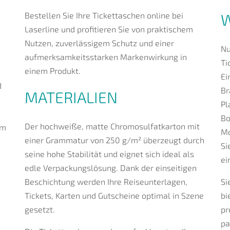
Bestellen Sie Ihre Tickettaschen online bei
W
Laserline und profitieren Sie von praktischem
Nutzen, zuverlässigem Schutz und einer
Nu
aufmerksamkeitsstarken Markenwirkung in
Ti
einem Produkt.
Ei
d
Br
MATERIALIEN
Pl
Bo
Der hochweiße, matte Chromosulfatkarton mit
im
Mo
einer Grammatur von 250 g/m² überzeugt durch
Si
seine hohe Stabilität und eignet sich ideal als
ei
edle Verpackungslösung. Dank der einseitigen
Beschichtung werden Ihre Reiseunterlagen,
Si
Tickets, Karten und Gutscheine optimal in Szene
bi
gesetzt.
pr
pa