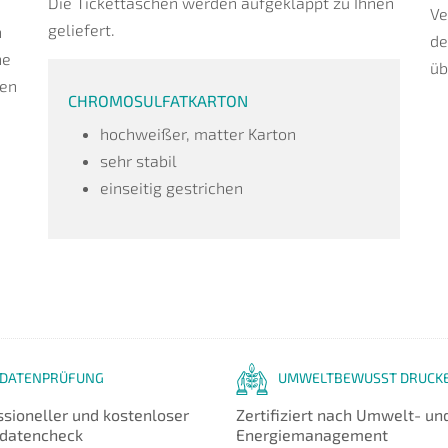
Die Tickettaschen werden aufgeklappt zu Ihnen
Ve
geliefert.
n
de
he
üb
fen
CHROMOSULFATKARTON
hochweißer, matter Karton
sehr stabil
einseitig gestrichen
DATENPRÜFUNG
UMWELTBEWUSST DRUCK
ssioneller und kostenloser
Zertifiziert nach Umwelt- un
datencheck
Energiemanagement