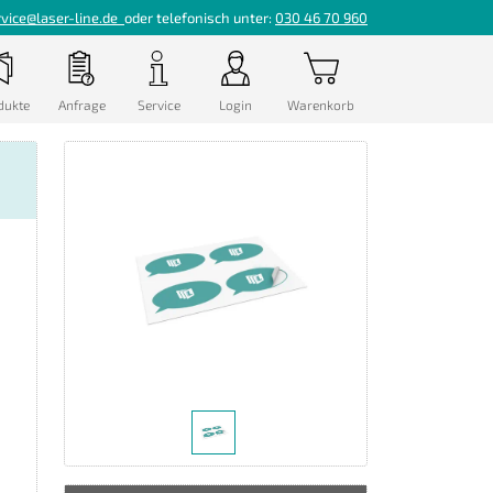
rvice@laser-line.de
oder telefonisch unter:
030 46 70 960
dukte
Anfrage
Service
Login
Warenkorb