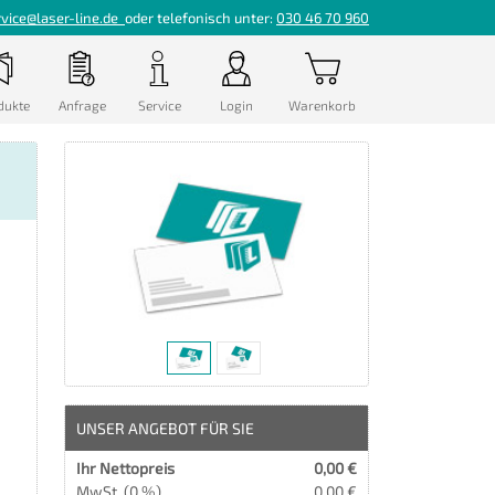
rvice@laser-line.de
oder telefonisch unter:
030 46 70 960
dukte
Anfrage
Service
Login
Warenkorb
UNSER ANGEBOT FÜR SIE
Ihr Nettopreis
0,00 €
MwSt. (0 %)
0,00 €