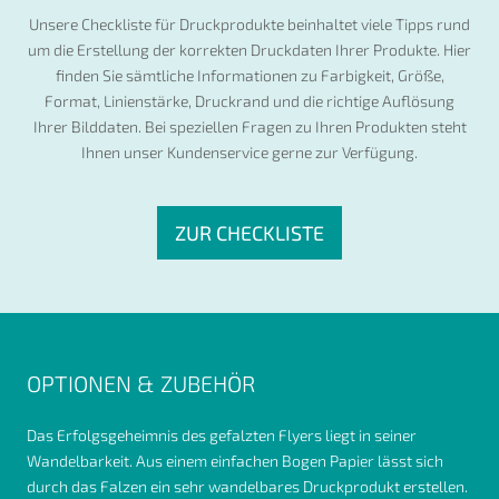
Unsere Checkliste für Druckprodukte beinhaltet viele Tipps rund
um die Erstellung der korrekten Druckdaten Ihrer Produkte. Hier
finden Sie sämtliche Informationen zu Farbigkeit, Größe,
Format, Linienstärke, Druckrand und die richtige Auflösung
Ihrer Bilddaten. Bei speziellen Fragen zu Ihren Produkten steht
Ihnen unser Kundenservice gerne zur Verfügung.
ZUR CHECKLISTE
OPTIONEN & ZUBEHÖR
Das Erfolgsgeheimnis des gefalzten Flyers liegt in seiner
Wandelbarkeit. Aus einem einfachen Bogen Papier lässt sich
durch das Falzen ein sehr wandelbares Druckprodukt erstellen.