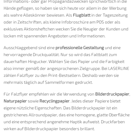
Informations- oder gar Propagandazwecken sprichwörtlich in die
Hände geflogen, so haben sie sich heute vor allem in der Werbung
als wahre Alleskönner bewiesen. Als
Flugblatt
in der Tageszeitung
oder in Zeitschriften, als kleine Infobroschüre am POS oder als
exklusives Aktionsheftchen wecken Sie die Neugier der Kunden und
locken mit spannenden Angeboten und Informationen.
Ausschlaggebend sind eine
professionelle Gestaltung
und eine
hervorragende Druckqualität. Nur so wird das Faltblatt zum
dauerhaften Hingucker. Wählen Sie das Papier und die Farbigkeit
also immer gemäß der angesprochenen Zielgruppe. Bei LASERLINE
zählen Falzflyer zu den Print-Bestsellern. Deshalb werden sie
mehrmals täglich auf Sammelformen gedruckt.
Für Falzflyer empfehlen wir die Verwendung von
Bilderdruckpapier
,
Naturpapier
sowie
Recyclingpapier
. Jedes dieser Papiere bietet
eigene nützliche Eigenschaften. Das Bilderdruckpapier ist ein
gestrichenes Allroundpapier, das eine homogene, glatte Oberfläche
und eine entsprechend angenehme Haptik aufweist. Druckfarben
wirken auf Bilderdruckpapier besonders brillant.