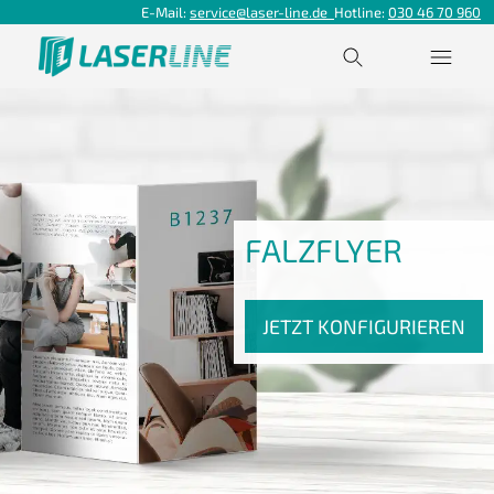
E-Mail:
service@laser-line.de
Hotline:
030 46 70 960
FALZFLYER
JETZT KONFIGURIEREN